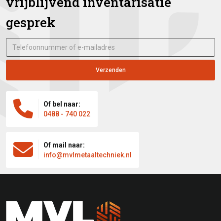
vrijblijvend inventarisatie
gesprek

Of bel naar:
0488 - 740 022

Of mail naar:
info@mvlmetaaltechniek.nl