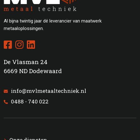
Al bijna twintig jaar dé leverancier van maatwerk
metaaloplossingen.



De Vlasman 24
6669 ND Dodewaard
info@mvlmetaaltechniek.nl

0488 - 740 022

Onze diensten