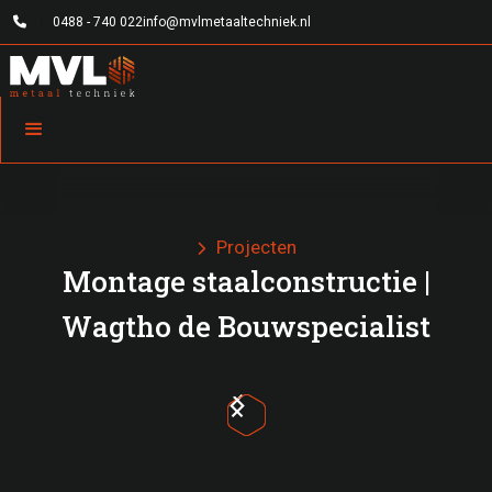

0488 - 740 022
info@mvlmetaaltechniek.nl
Projecten

Montage staalconstructie |
Wagtho de Bouwspecialist