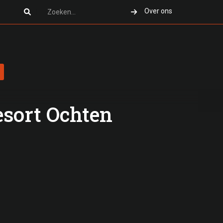
Over ons

esort Ochten