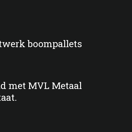
twerk boompallets
ad met MVL Metaal
aat.