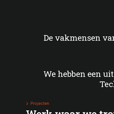
De vakmensen van
We hebben een ui
Tec
Projecten

Werk waar we trot