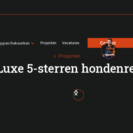
Projecten
Vacatures
Contact
appen/hekwerken
Projecten

| Luxe 5-sterren hondenr