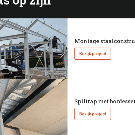
Montage staalconstru
Bekijk project
Spiltrap met bordess
Bekijk project